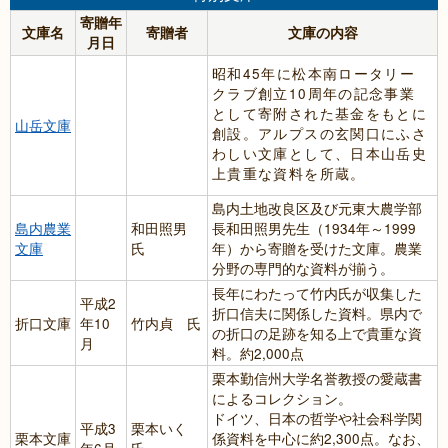
寄贈年
文庫名
寄贈者
文庫の内容
月日
昭和45年に松本南ロータリー
クラブ創立10周年の記念事業
として寄附された基金をもとに
山岳文庫
創設。アルプスの玄関口にふさ
わしい文庫として、日本山岳史
上貴重な資料を所蔵。
島内土地改良区及び元東大農学部
島内農業
和田照男
長和田照男先生（1934年～1999
文庫
氏
年）から寄贈を受けた文庫。農業
分野の専門的な資料が揃う。
長年にわたって竹内氏が収集した
平成2
折口信夫に関係した資料。県内で
折口文庫
年10
竹内貞 氏
の折口の足跡を知る上で貴重な資
月
料。約2,000点
栗本勤信州大学名誉教授の愛蔵書
によるコレクション。
ドイツ、日本の哲学や社会科学関
平成3
栗本いく
栗本文庫
係資料を中心に約2,300点。なお、