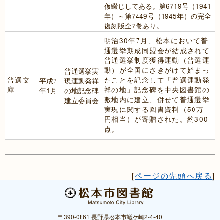
仮綴じしてある。第6719号（1941
年）～第7449号（1945年）の完全
復刻版全7巻あり。
明治30年7月、松本において普
通選挙期成同盟会が結成されて
普通選挙制度獲得運動（普選運
動）が全国にさきがけて始まっ
普通選挙実
普選文
たことを記念して「普選運動発
平成7
現運動発祥
庫
祥の地」記念碑を中央図書館の
年1月
の地記念碑
敷地内に建立、併せて普通選挙
建立委員会
実現に関する図書資料（50万
円相当）が寄贈された。約300
点。
[
ページの先頭へ戻る
]
〒390-0861 長野県松本市蟻ケ崎2-4-40