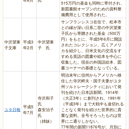
年6月
氏
515万円の基金も同時に寄付され、
新図書館オープンのための資料整
備費用として使用された。
サンフランシスコ在住で、松本市
との縁が深い日系二世の中沢望東
子氏から寄贈された基金（500万
円）をもとに、平成5年6月に開設
中沢望東
平成3
中沢望東
されたコレクション。広くアメリ
子文庫
年2月
子 氏
カを紹介し、日米文化の交流をす
すめる英語の図書や絵本を中心に
収集した。現在の外国語絵本、図
書コーナーの基礎となっている。
明治末年に信州からアメリカへ移
住した寺沢畔夫・国子夫妻がユタ
州ソルトレークシティにおいて発
刊を続けた日本語新聞。1914年
寺沢和子
（大正3年）に創刊され、1991年
氏
（平成3年）まで大戦中も途切れる
平成5
ユタ日報
森安治子
ことなく発刊を続けた世界的に貴
年7月
氏
重な資料。全号そろったものは世
（姉妹）
界にニ通りしかない。
77年間の新聞11876号が、月別に