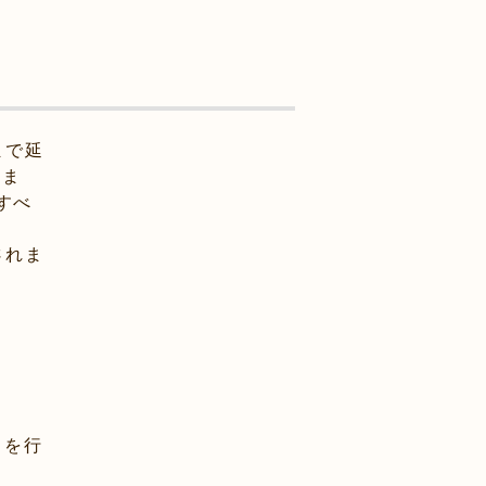
まで延
。ま
すべ
されま
きを行